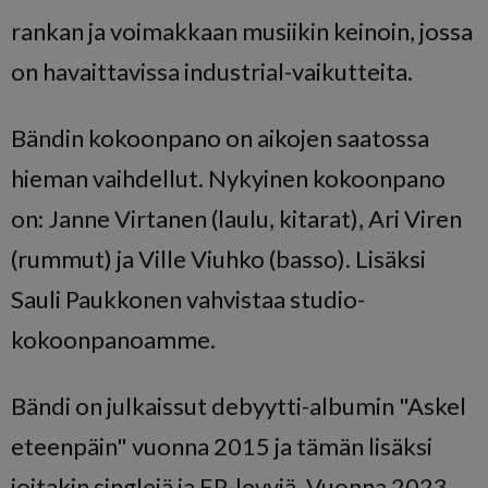
rankan ja voimakkaan musiikin keinoin, jossa
on havaittavissa industrial-vaikutteita.
Bändin kokoonpano on aikojen saatossa
hieman vaihdellut. Nykyinen kokoonpano
on: Janne Virtanen (laulu, kitarat), Ari Viren
(rummut) ja Ville Viuhko (basso). Lisäksi
Sauli Paukkonen vahvistaa studio-
kokoonpanoamme.
Bändi on julkaissut debyytti-albumin "Askel
eteenpäin" vuonna 2015 ja tämän lisäksi
joitakin singlejä ja EP-levyjä. Vuonna 2023